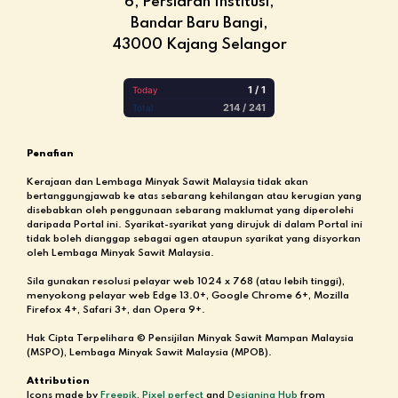
6, Persiaran Institusi,
Bandar Baru Bangi,
43000 Kajang Selangor
Penafian
Kerajaan dan Lembaga Minyak Sawit Malaysia tidak akan
bertanggungjawab ke atas sebarang kehilangan atau kerugian yang
disebabkan oleh penggunaan sebarang maklumat yang diperolehi
daripada Portal ini. Syarikat-syarikat yang dirujuk di dalam Portal ini
tidak boleh dianggap sebagai agen ataupun syarikat yang disyorkan
oleh Lembaga Minyak Sawit Malaysia.
Sila gunakan resolusi pelayar web 1024 x 768 (atau lebih tinggi),
menyokong pelayar web Edge 13.0+, Google Chrome 6+, Mozilla
Firefox 4+, Safari 3+, dan Opera 9+.
Hak Cipta Terpelihara © Pensijilan Minyak Sawit Mampan Malaysia
(MSPO), Lembaga Minyak Sawit Malaysia (MPOB).
Attribution
Icons made by
Freepik
,
Pixel perfect
and
Designing Hub
from