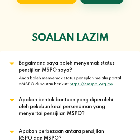
SOALAN LAZIM
Bagaimana saya boleh menyemak status
pensijilan MSPO saya?
Anda boleh menyemak status pensijilan melalui portal
eMSPO di pautan berikut:
https://emspo.org.my
Apakah bentuk bantuan yang diperolehi
oleh pekebun kecil persendirian yang
menyertai pensijilan MSPO?
Bantuan merangkumi pembiayaan yuran pensijilan dan
latihan berkaitan MSPO. Selain itu, insentif tambahan
Apakah perbezaan antara pensijilan
seperti Peralatan Perlindungan Diri (PPE) dan rak
RSPO dan MSPO?
penyimpanan bahan kimia disediakan bagi yang layak